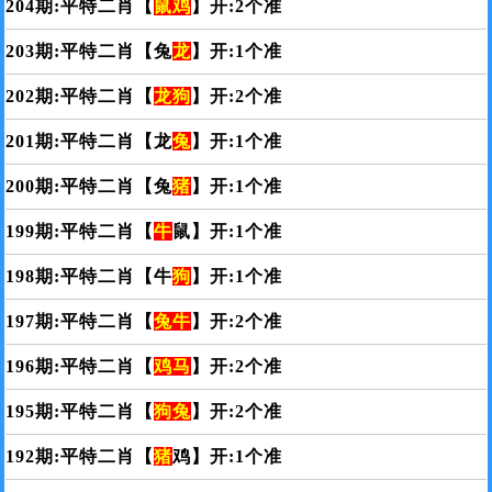
204期:平特二肖【
鼠
鸡
】开:2个准
203期:平特二肖【兔
龙
】开:1个准
202期:平特二肖【
龙
狗
】开:2个准
201期:平特二肖【龙
兔
】开:1个准
200期:平特二肖【兔
猪
】开:1个准
199期:平特二肖【
牛
鼠】开:1个准
198期:平特二肖【牛
狗
】开:1个准
197期:平特二肖【
兔
牛
】开:2个准
196期:平特二肖【
鸡
马
】开:2个准
195期:平特二肖【
狗
兔
】开:2个准
192期:平特二肖【
猪
鸡】开:1个准