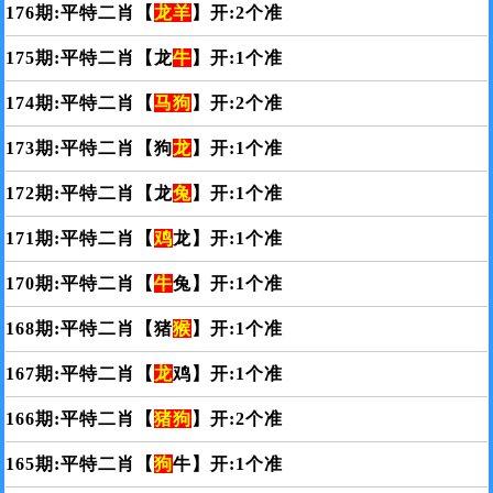
176期:平特二肖【
龙
羊
】开:2个准
175期:平特二肖【龙
牛
】开:1个准
174期:平特二肖【
马
狗
】开:2个准
173期:平特二肖【狗
龙
】开:1个准
172期:平特二肖【龙
兔
】开:1个准
171期:平特二肖【
鸡
龙】开:1个准
170期:平特二肖【
牛
兔】开:1个准
168期:平特二肖【猪
猴
】开:1个准
167期:平特二肖【
龙
鸡】开:1个准
166期:平特二肖【
猪
狗
】开:2个准
165期:平特二肖【
狗
牛】开:1个准