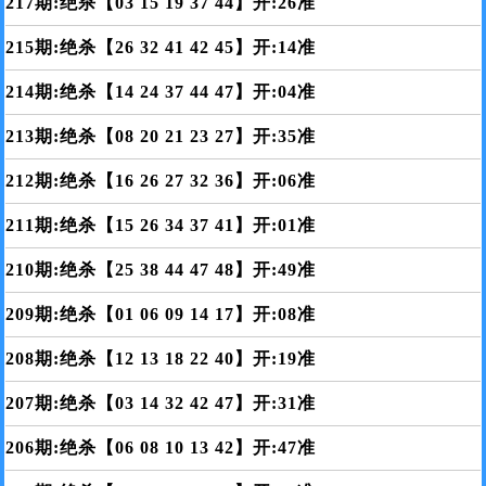
217期:绝杀【03 15 19 37 44】开:26准
215期:绝杀【26 32 41 42 45】开:14准
214期:绝杀【14 24 37 44 47】开:04准
213期:绝杀【08 20 21 23 27】开:35准
212期:绝杀【16 26 27 32 36】开:06准
211期:绝杀【15 26 34 37 41】开:01准
210期:绝杀【25 38 44 47 48】开:49准
209期:绝杀【01 06 09 14 17】开:08准
208期:绝杀【12 13 18 22 40】开:19准
207期:绝杀【03 14 32 42 47】开:31准
206期:绝杀【06 08 10 13 42】开:47准