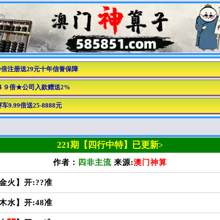
9倍注册送29元十年信誉保障
４９倍★公司入款赠送2%
车9.99倍送25-8888元
221期【四行中特】已更新
>
作者：
四非主流
来源:
澳门神算
金火】开:??准
木水】开:48准