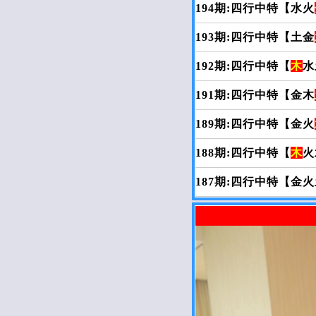
194期:四行中特【水火
193期:四行中特【土金
192期:四行中特【
木
水
191期:四行中特【金木
189期:四行中特【金火
188期:四行中特【
木
火
187期:四行中特【金