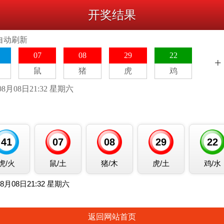
开奖结果
返回网站首页